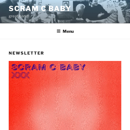
Skip
SCRAM C BABY
to
great band!
content
Menu
NEWSLETTER